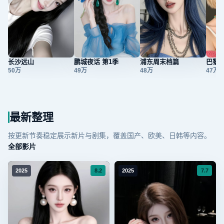
长沙远山
鹏城夜话 第1季
浦东周末档篇
巴黎星
50万
49万
48万
47万
最新整理
按更新节奏稳定展示新片与剧集，覆盖国产、欧美、日韩等内容。
全部影片
8.2
7.7
2025
2025