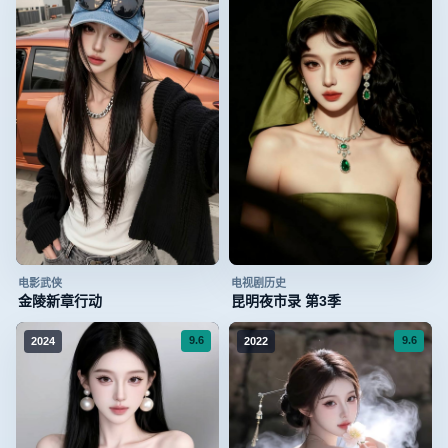
电影
武侠
电视剧
历史
金陵新章行动
昆明夜市录 第3季
9.6
9.6
2024
2022