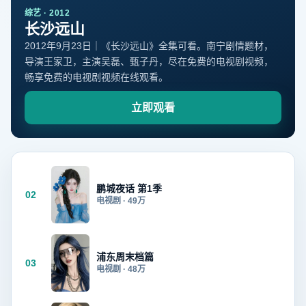
综艺
·
2012
长沙远山
2012年9月23日｜《长沙远山》全集可看。南宁剧情题材，
导演王家卫，主演吴磊、甄子丹，尽在免费的电视剧视频，
畅享免费的电视剧视频在线观看。
立即观看
鹏城夜话 第1季
02
电视剧
·
49万
浦东周末档篇
03
电视剧
·
48万