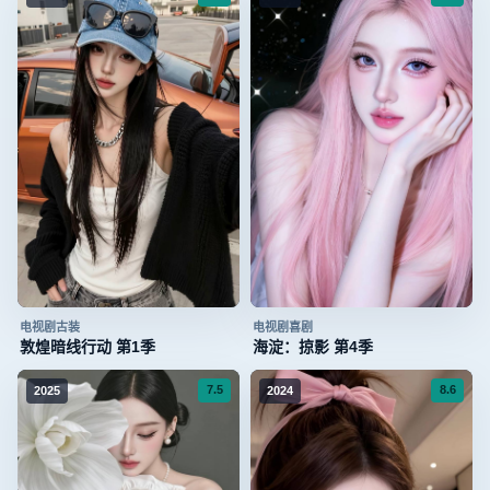
电视剧
古装
电视剧
喜剧
敦煌暗线行动 第1季
海淀：掠影 第4季
7.5
8.6
2025
2024