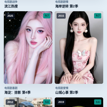
电视剧
战争
电视剧
剧情
滨江热搜
海岸逆转 第2季
9.7
9.7
2025
2015
电视剧
喜剧
电视剧
爱情
海淀：掠影 第4季
山城心事 第2季
9.6
9.6
2012
2019