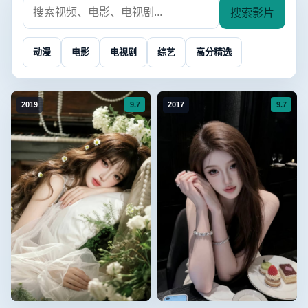
搜索影片
搜
索
动漫
电影
电视剧
综艺
高分精选
影
片
9.7
9.7
2019
2017