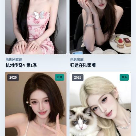
电视剧
喜剧
电影
家庭
杭州传奇4 第1季
归途在陆家嘴
8.8
8.4
2025
2025