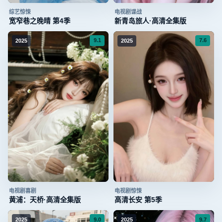
综艺
惊悚
电视剧
谍战
宽窄巷之晚晴 第4季
新青岛旅人·高清全集版
9.1
7.6
2025
2025
电视剧
喜剧
电视剧
惊悚
黄浦：天桥·高清全集版
高清长安 第5季
9.0
9.7
2025
2025