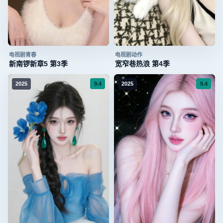
电视剧
青春
电视剧
动作
新南锣新章5 第3季
宽窄巷热浪 第4季
9.4
9.4
2025
2025