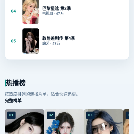
巴黎星途 第2季
04
电视剧
·
47万
敦煌追剧传 第4季
05
综艺
·
47万
热播榜
按热度排列的连播片单，适合快速追更。
完整榜单
01
02
03
04